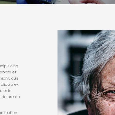
dipisicing
labore et
niam, quis
 aliquip ex
lor in
m dolore eu
rcitation