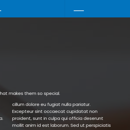
what makes them so special.
a.
nt