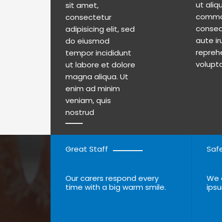
sit amet,
ut aliquip ex ea
consectetur
commodo
adipisicing elit, sed
consequat. Duis
do eiusmod
aute irure dolor in
tempor incididunt
reprehenderit in
volupt
ut labore et dolore
magna aliqua. Ut
enim ad minim
veniam, quis
nostrud
Great Staff
Saf
Our carers respond every
We c
time with a big warm smile.
ipsu