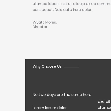
ullamco laboris nisi ut aliquip ex ea com
consequat. Duis aute irure dolor.
Wyatt Morris,
Director
Why Choose Us
No two days are the same here
exercit
Lorem ipsum dolor
ullamco laboris nisi