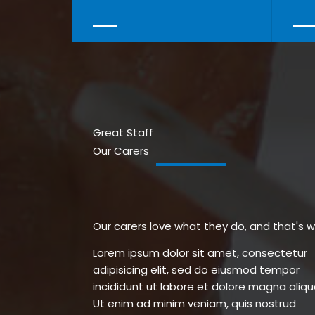
Great Staff
Our Carers
Our carers love what they do, and that's 
Lorem ipsum dolor sit amet, consectetur
cillum dolore eu fugiat nulla pariatur.
adipisicing elit, sed do eiusmod tempor
Excepteur sint occaecat cupidatat non
incididunt ut labore et dolore magna aliqu
proident, sunt in culpa qui officia deseru
Ut enim ad minim veniam, quis nostrud
mollit anim id est laborum. Sed ut perspiciatis