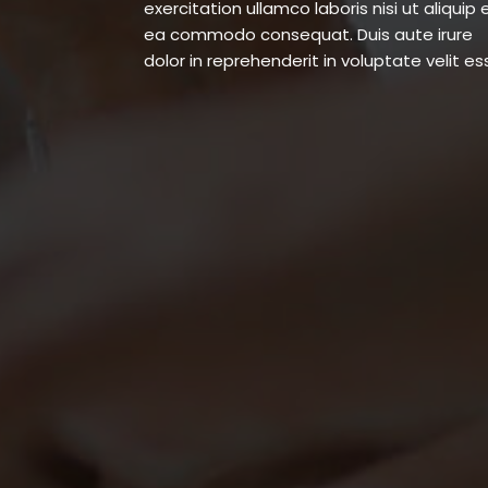
exercitation ullamco laboris nisi ut aliquip 
unde omnis iste natus error sit voluptat
ea commodo consequat. Duis aute irure
accusantium doloremque laudantium, totam
dolor in reprehenderit in voluptate velit es