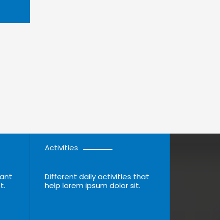
Activities
ant
Different daily activities that
t.
help lorem ipsum dolor sit.