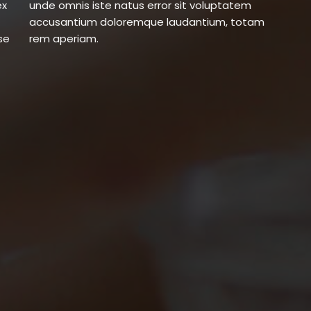
ex
em
se
rem aperiam.