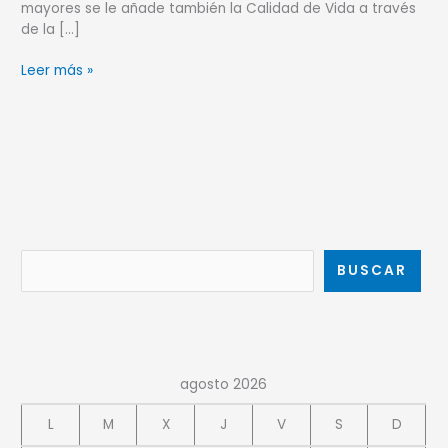
mayores se le añade también la Calidad de Vida a través
de la […]
Leer más »
B
u
BUSCAR
s
c
a
r
agosto 2026
L
M
X
J
V
S
D